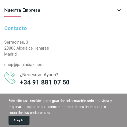
Nuestra Empresa

Contacto
Serracines, 3
28806 Alcalá de Henares
Madrid
shop@pauladiaz.com
¿Necesitas Ayuda?
+34 91 881 07 50
Este sitio usa cookies para guardar información sobre tu visita y
mejorar tu experiencia, como mantener la sesión iniciada o
recordar tus preferencias
0
Aceptar
Home
Cart
Custom content