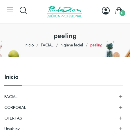
0
peeling
Inicio
FACIAL
higiene facial
peeling
Inicio
FACIAL

CORPORAL

OFERTAS

Utsukusy
