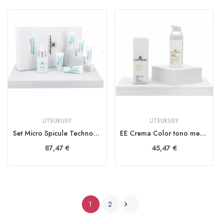
UTSUKUSY
UTSUKUSY
Set Micro Spicule Technology
EE Crema Color tono medio SPF 50. 50 ml
87,47 €
45,47 €
1
2
