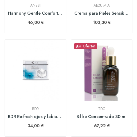
ANESI
ALQUIMIA
Harmony Gentle Comfort Cream (NUEVA) Probiotic...
Crema para Pieles Sensibles Calm 50 ml
46,00 €
103,30 €
¡En Oferta!
BDR
TDC
BDR Re-fresh ojos y labios 60 parches
B-like Concentrado 30 ml
34,00 €
67,22 €