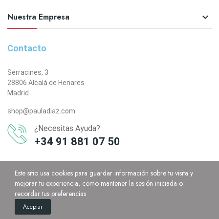
Nuestra Empresa

Contacto
Serracines, 3
28806 Alcalá de Henares
Madrid
shop@pauladiaz.com
¿Necesitas Ayuda?
+34 91 881 07 50
Este sitio usa cookies para guardar información sobre tu visita y
mejorar tu experiencia, como mantener la sesión iniciada o
recordar tus preferencias
0
Aceptar
Home
Cart
Custom content