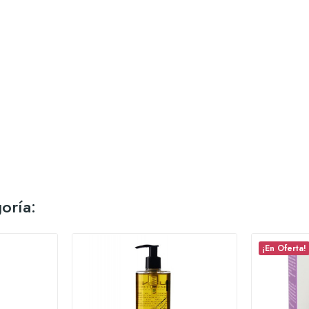
oría:
¡En Oferta!